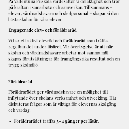
På Vallentuna Friskola värdesätter vi delaktighet och tror
på kraften i samarbete och samverkan. Tillsammans –
elever, vårdnadshavare och skolpersonal – skapar vi den
bästa skolan för våra elever.
Engagerade elev- och föräldraråd
Vi har ett aktivt elevråd och föräldraråd som träffas
regelbundet under läsåret. Vår övertygelse är att när
skolan och vårdnadshavare arbetar mot samma mål
skapas förutsättningar för framgångsrika resultat och en
trygg skolmiljö.
Föräldraråd
Föräldrarådet ger vårdnadshavare en möjlighet till
inflytande över skolans verksamhet och utveckling. Här
diskuteras frågor som är viktiga för elevernas skolgång
och vardag.
Föräldrarådet träffas
3–4 gånger per läsår
.